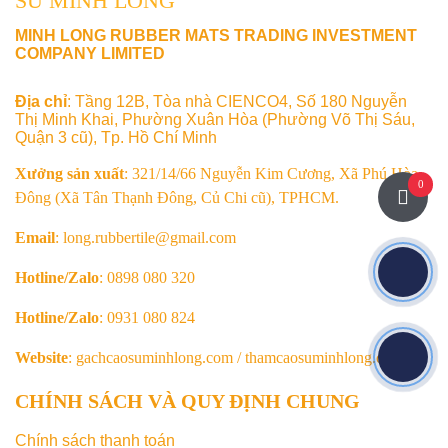
SU MINH LONG
MINH LONG RUBBER MATS TRADING INVESTMENT
COMPANY LIMITED
Địa chỉ
: Tầng 12B, Tòa nhà CIENCO4, Số 180 Nguyễn
Thị Minh Khai, Phường Xuân Hòa (Phường Võ Thị Sáu,
Quận 3 cũ), Tp. Hồ Chí Minh
Xưởng sản xuất
: 321/14/66 Nguyễn Kim Cương, Xã Phú Hòa
0
Đông (Xã Tân Thạnh Đông, Củ Chi cũ), TPHCM.
Email
: long.rubbertile@gmail.com
Hotline/Zalo
: 0898 080 320
Hotline/Zalo
: 0931 080 824
Website
: gachcaosuminhlong.com / thamcaosuminhlong.com
CHÍNH SÁCH VÀ QUY ĐỊNH CHUNG
Chính sách thanh toán