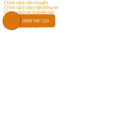
Chính sách vận chuyển
Chính sách bảo mật thông tin
Chính sách xử lý khiếu nại
Chính sách bảo hành
0898 080 320
Chính sách kiểm hàng
Chính sách đổi trả
THỐNG KÊ TRUY CẬP
Online:
5
Truy cập ngày:
100
Truy cập tuần:
1505
Truy cập tháng:
2529
Tổng truy cập:
506850