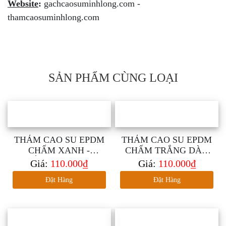
Website
:
gachcaosuminhlong.com -
thamcaosuminhlong.com
SẢN PHẨM CÙNG LOẠI
THẢM CAO SU EPDM
THẢM CAO SU EPDM
CHẤM XANH -
CHẤM TRẮNG DÀY
TRẮNG DÀY 2MM
2MM
Giá:
110.000₫
Giá:
110.000₫
Đặt Hàng
Đặt Hàng