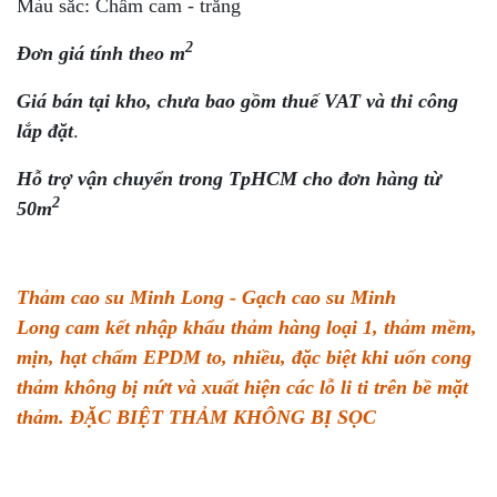
Màu sắc: Chấm cam - trắng
2
Đơn giá tính theo m
Giá bán tại kho, chưa bao gồm thuế VAT và thi công
lắp đặt
.
Hỗ trợ vận chuyển trong TpHCM cho đơn hàng từ
2
50m
Thảm cao su Minh Long - Gạch cao su Minh
Long cam kết nhập khẩu thảm hàng loại 1, thảm mềm,
mịn, hạt chấm EPDM to, nhiều, đặc biệt khi uốn cong
thảm không bị nứt và xuất hiện các lỗ li ti trên bề mặt
thảm. ĐẶC BIỆT THẢM KHÔNG BỊ SỌC