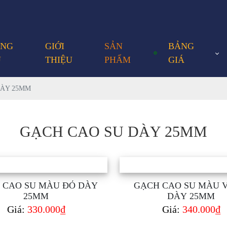
ANG
GIỚI
SẢN
BẢNG
Ủ
THIỆU
PHẨM
GIÁ
DÀY 25MM
GẠCH CAO SU DÀY 25MM
 CAO SU MÀU ĐỎ DÀY
GẠCH CAO SU MÀU 
25MM
DÀY 25MM
Giá:
330.000₫
Giá:
340.000₫