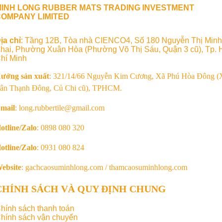
MINH LONG RUBBER MATS TRADING INVESTMENT
OMPANY LIMITED
ịa chỉ
: Tầng 12B, Tòa nhà CIENCO4, Số 180 Nguyễn Thị Minh
hai, Phường Xuân Hòa (Phường Võ Thị Sáu, Quận 3 cũ), Tp. 
hí Minh
ưởng sản xuất
: 321/14/66 Nguyễn Kim Cương, Xã Phú Hòa Đông (
ân Thạnh Đông, Củ Chi cũ), TPHCM.
mail
: long.rubbertile@gmail.com
otline/Zalo
: 0898 080 320
otline/Zalo
: 0931 080 824
ebsite
: gachcaosuminhlong.com / thamcaosuminhlong.com
CHÍNH SÁCH VÀ QUY ĐỊNH CHUNG
hính sách thanh toán
hính sách vận chuyển