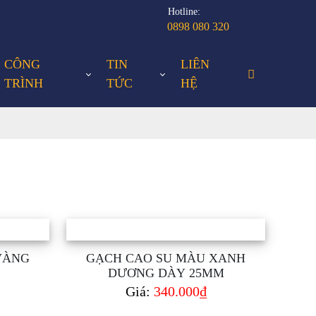
Hotline:
0898 080 320
CÔNG
TIN
LIÊN
TRÌNH
TỨC
HỆ
VÀNG
GẠCH CAO SU MÀU XANH
DƯƠNG DÀY 25MM
Giá:
340.000₫