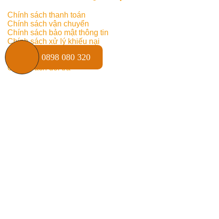
Chính sách thanh toán
Chính sách vận chuyển
Chính sách bảo mật thông tin
Chính sách xử lý khiếu nại
Chính sách bảo hành
0898 080 320
Chính sách kiểm hàng
Chính sách đổi trả
THỐNG KÊ TRUY CẬP
Online:
2
Truy cập ngày:
259
Truy cập tuần:
1387
Truy cập tháng:
2411
Tổng truy cập:
506732