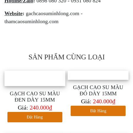
Hotline/Zalo
:
0898 080 320 - 0931 080 824
Website
:
gachcaosuminhlong.com -
thamcaosuminhlong.com
SẢN PHẨM CÙNG LOẠI
GẠCH CAO SU MÀU
GẠCH CAO SU MÀU
ĐỎ DÀY 15MM
ĐEN DÀY 15MM
Giá:
240.000₫
Giá:
240.000₫
Đặt Hàng
Đặt Hàng