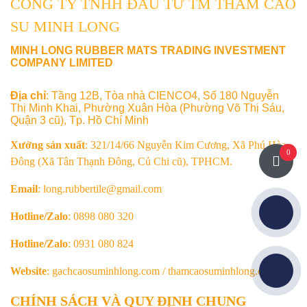
CÔNG TY TNHH ĐẦU TƯ TM THẢM CAO
SU MINH LONG
MINH LONG RUBBER MATS TRADING INVESTMENT
COMPANY LIMITED
Địa chỉ
: Tầng 12B, Tòa nhà CIENCO4, Số 180 Nguyễn
Thị Minh Khai, Phường Xuân Hòa (Phường Võ Thị Sáu,
Quận 3 cũ), Tp. Hồ Chí Minh
Xưởng sản xuất
: 321/14/66 Nguyễn Kim Cương, Xã Phú Hòa
0
Đông (Xã Tân Thạnh Đông, Củ Chi cũ), TPHCM.
Email
: long.rubbertile@gmail.com
Hotline/Zalo
: 0898 080 320
Hotline/Zalo
: 0931 080 824
Website
: gachcaosuminhlong.com / thamcaosuminhlong.com
CHÍNH SÁCH VÀ QUY ĐỊNH CHUNG